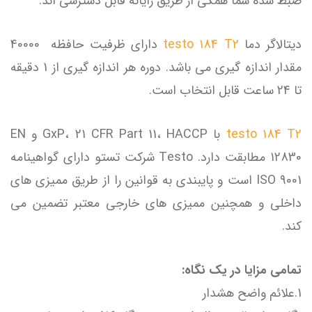
ضبط شده شما همگی از طریق رایانه قابل دسترسی اند.
دیتالاگر دما
testo 184 T2
دارای ظرفیت حافظه 40000
مقدار اندازه گیری می باشد. دوره هر اندازه گیری از 1 دقیقه
تا 24 ساعت قابل انتخاب است.
testo 184 T2
با GxP، 21 CFR Part 11، HACCP و EN
12830 مطابقت دارد. Testo شرکت تستو دارای گواهینامه
ISO 9001 است و پایبندی به قوانین را از طریق ممیزی های
داخلی و همچنین ممیزی های خارجی معتبر تضمین می
کند.
تمامی مزایا در یک نگاه:
1.علائم واضح هشدار