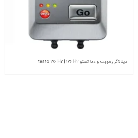
دیتالاگر رطوبت و دما تستو testo 176 H2 | 176 H2