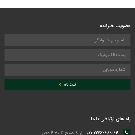
عضویت خبرنامه
ثبت‌نام
راه های ارتباطی با ما
021-22262689-94
از 8 صبح تا 4:30 عصر