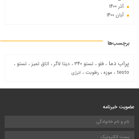
آذر 1400
آبان 1400
برچسب‌ها
پراب دما
فلو
تستو 340
دیتا لاگر
اتاق تمیز
تستو
testo
موزه
رطوبت
انرژی
عضویت خبرنامه