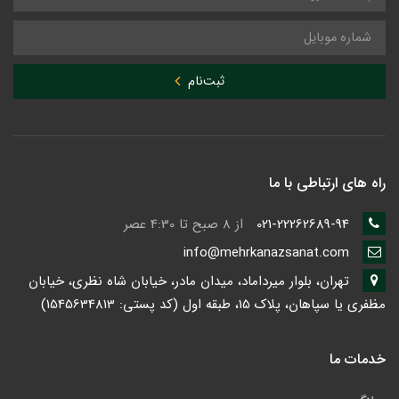
ثبت‌نام
راه های ارتباطی با ما
021-22262689-94
از 8 صبح تا 4:30 عصر
info@mehrkanazsanat.com
تهران، بلوار میرداماد، میدان مادر، خیابان شاه نظری، خیابان
مظفری یا سپاهان، پلاک 15، طبقه اول (کد پستی: 1545634813)
خدمات ما