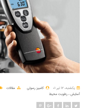
یکشنبه، 12 تير 01
کامبیز رسولی
مقالات
آسایش
رطوبت محیط