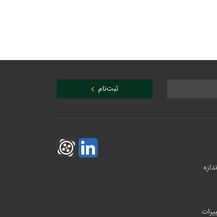
ثبت‌نام
دازه
یرات