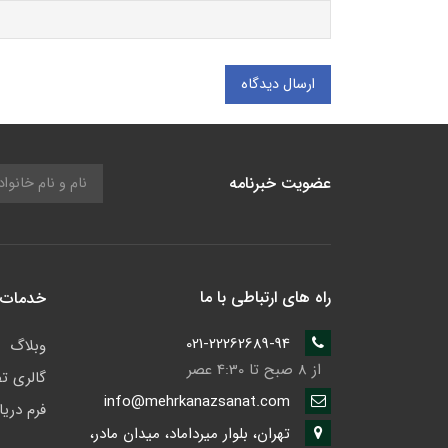
ارسال دیدگاه
عضویت خبرنامه
راه های ارتباطی با ما
خدمات 
021-22262689-94
وبلاگ
از 8 صبح تا 4:30 عصر
گالری ت
info@mehrkanazsanat.com
فرم دری
تهران، بلوار میرداماد، میدان مادر،