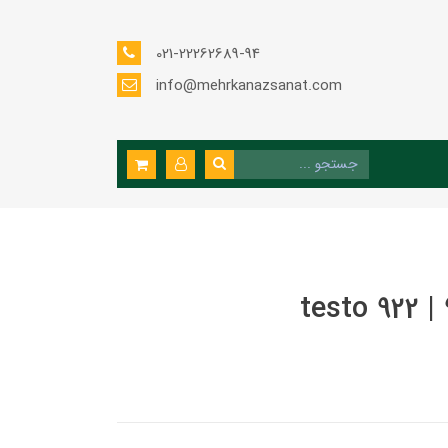
021-22262689-94
info@mehrkanazsanat.com