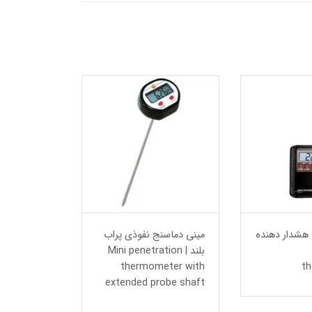
 هشدار دهنده
مینی دماسنج نفوذی پراب
کیت کامل پ
بلند | Mini penetration
هوشمند تهو
thermometer with
t
extended probe shaft