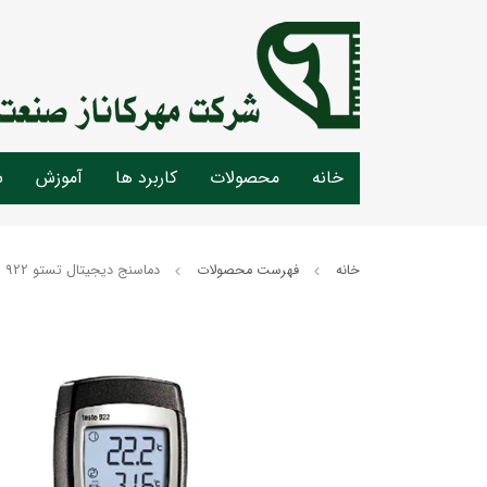
خانه
محصولات
کاربرد ها
آموزش
س
خانه
فهرست محصولات
دماسنج دیجیتال تستو testo 922 | 922