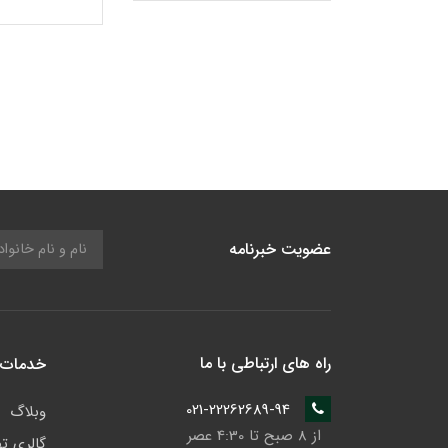
عضویت خبرنامه
راه های ارتباطی با ما
خدمات 
021-22262689-94
وبلاگ
از 8 صبح تا 4:30 عصر
گالری ت