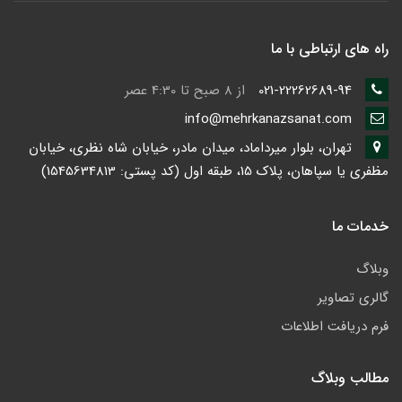
راه های ارتباطی با ما
021-22262689-94
از 8 صبح تا 4:30 عصر
info@mehrkanazsanat.com
تهران، بلوار میرداماد، میدان مادر، خیابان شاه نظری، خیابان
مظفری یا سپاهان، پلاک 15، طبقه اول (کد پستی: 1545634813)
خدمات ما
وبلاگ
گالری تصاویر
فرم دریافت اطلاعات
مطالب وبلاگ