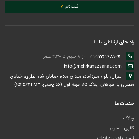
ثبت‌نام
راه های ارتباطی با ما
021-22262689-94
از 8 صبح تا 4:30 عصر
info@mehrkanazsanat.com
تهران، بلوار میرداماد، میدان مادر، خیابان شاه نظری، خیابان
مظفری یا سپاهان، پلاک 15، طبقه اول (کد پستی: 1545634813)
خدمات ما
وبلاگ
گالری تصاویر
فرم دریافت اطلاعات