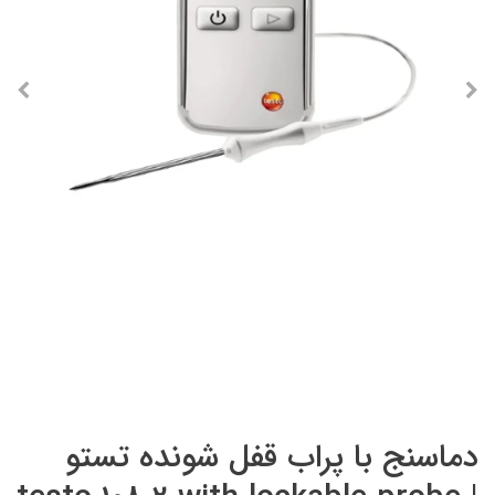
دماسنج با پراب قفل شونده تستو