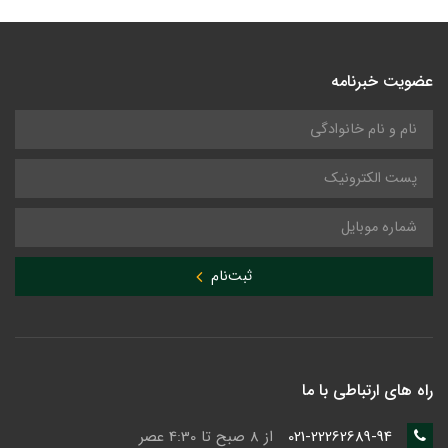
عضویت خبرنامه
ثبت‌نام
راه های ارتباطی با ما
021-22262689-94
از 8 صبح تا 4:30 عصر