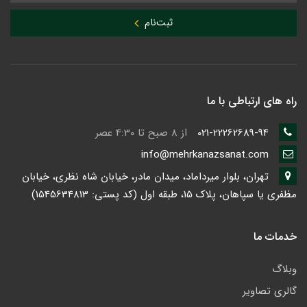
ثبت‌نام
راه های ارتباطی با ما
021-22262689-94
از 8 صبح تا 4:30 عصر
info@mehrkanazsanat.com
تهران، بلوار میرداماد، میدان مادر، خیابان شاه نظری، خیابان
مظفری یا سپاهان، پلاک 15، طبقه اول (کد پستی: 1545634813)
خدمات ما
وبلاگ
گالری تصاویر