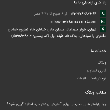
راه های ارتباطی با ما
021-22262689-94
از 8 صبح تا 4:30 عصر
info@mehrkanazsanat.com
تهران، بلوار میرداماد، میدان مادر، خیابان شاه نظری، خیابان
مظفری یا سپاهان، پلاک 15، طبقه اول (کد پستی: 1545634813)
خدمات ما
وبلاگ
گالری تصاویر
فرم دریافت اطلاعات
مطالب وبلاگ
چرا پارامتر های محیطی برای آسایش بیشتر باید اندازه گیری شود؟